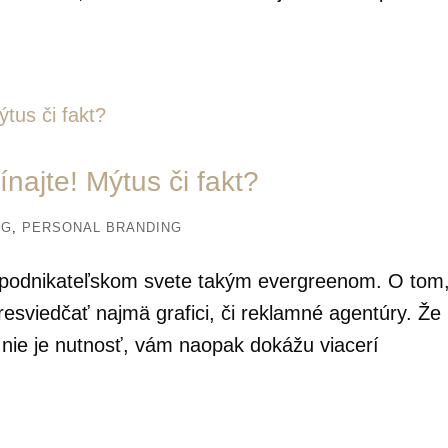
najte! Mýtus či fakt?
NG
,
PERSONAL BRANDING
 v podnikateľskom svete takým evergreenom. O tom
sviedčať najmä grafici, či reklamné agentúry. Že
) nie je nutnosť, vám naopak dokážu viacerí