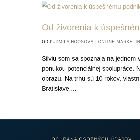
Od živorenia k úspešném
OD
ĽUDMILA HOOSOVÁ
|
ONLINE MARKETI
Silviu som sa spoznala na jednom v
ponukou potenciálnej spolupráce. N
obrazu. Na trhu sú 10 rokov, vlastn
Bratislave....
OCHRANA OSOBNÝCH ÚDAJOV