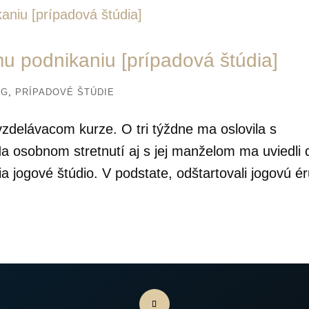
u podnikaniu [prípadová štúdia]
NG
,
PRÍPADOVÉ ŠTÚDIE
zdelávacom kurze. O tri týždne ma oslovila s
a osobnom stretnutí aj s jej manželom ma uviedli 
ia jogové štúdio. V podstate, odštartovali jogovú ér