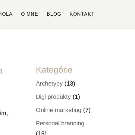
HOLA
O MNE
BLOG
KONTAKT
Kategórie
a
Archetypy
(13)
Digi produkty
(1)
Online marketing
(7)
ím,
Personal branding
(18)