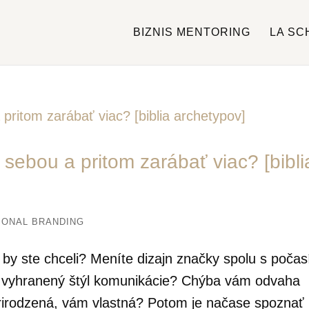
BIZNIS MENTORING
LA SC
sebou a pritom zarábať viac? [bibli
SONAL BRANDING
by ste chceli? Meníte dizajn značky spolu s počas
 vyhranený štýl komunikácie? Chýba vám odvaha
prirodzená, vám vlastná? Potom je načase spoznať