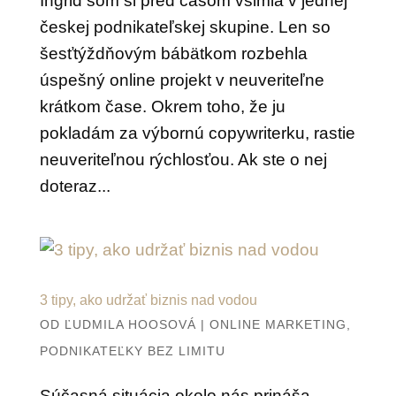
Ingrid som si pred časom všimla v jednej
českej podnikateľskej skupine. Len so
šesťtýždňovým bábätkom rozbehla
úspešný online projekt v neuveriteľne
krátkom čase. Okrem toho, že ju
pokladám za výbornú copywriterku, rastie
neuveriteľnou rýchlosťou. Ak ste o nej
doteraz...
3 tipy, ako udržať biznis nad vodou
OD
ĽUDMILA HOOSOVÁ
|
ONLINE MARKETING
,
PODNIKATEĽKY BEZ LIMITU
Súčasná situácia okolo nás prináša