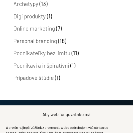
Archetypy
(13)
Digi produkty
(1)
Online marketing
(7)
Personal branding
(18)
Podnikateľky bez limitu
(11)
Podnikaví a inšpiratívni
(1)
Prípadové štúdie
(1)
Aby web fungoval ako má
OCHRANA OSOBNÝCH ÚDAJOV
A pre čo najlepší zážitok z prezerania webu potrebujem váš súhlas so
spracovaním cookies. Ďakujem, že mi pomáhate web vylepšovať.