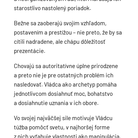
starostlivo nastolený poriadok.
Bežne sa zaoberajú svojím vzhľadom,
postavením a prestížou – nie preto, že by sa
cítili nadradene, ale chápu dôležitosť
prezentácie.
Chovajú sa autoritatívne úplne prirodzene
a preto nie je pre ostatných problém ich
nasledovať. Vládca ako archetyp pomáha
jednotlivcom dosiahnuť moc, bohatstvo
a dosiahnutie uznania v ich obore.
Vo svojej najväčšej sile motivuje Vládcu
túžba pomôcť svetu, v najhoršej forme
z nich vyťahuje vlastnosti ako manipulácia,