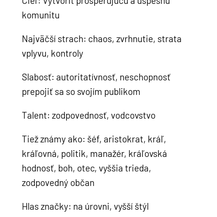
Cieľ: Vytvoriť prosperujúcu a úspešnú
komunitu
Najväčší strach: chaos, zvrhnutie, strata
vplyvu, kontroly
Slabosť: autoritatívnosť, neschopnosť
prepojiť sa so svojím publikom
Talent: zodpovednosť, vodcovstvo
Tiež známy ako: šéf, aristokrat, kráľ,
kráľovná, politik, manažér, kráľovská
hodnosť, boh, otec, vyššia trieda,
zodpovedný občan
Hlas značky: na úrovni, vyšší štýl