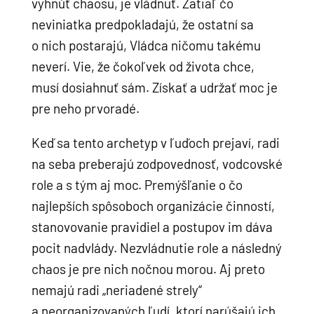
vyhnúť chaosu, je vládnuť. Zatiaľ čo
neviniatka predpokladajú, že ostatní sa
o nich postarajú, Vládca ničomu takému
neverí. Vie, že čokoľvek od života chce,
musí dosiahnuť sám. Získať a udržať moc je
pre neho prvoradé.
Keď sa tento archetyp v ľuďoch prejaví, radi
na seba preberajú zodpovednosť, vodcovské
role a s tým aj moc. Premýšľanie o čo
najlepších spôsoboch organizácie činností,
stanovovanie pravidiel a postupov im dáva
pocit nadvlády. Nezvládnutie role a následný
chaos je pre nich nočnou morou. Aj preto
nemajú radi „neriadené strely“
a neorganizovaných ľudí, ktorí narúšajú ich