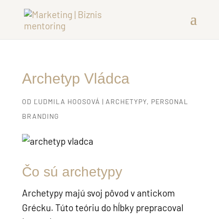
Archetyp Vládca
OD
ĽUDMILA HOOSOVÁ
|
ARCHETYPY
,
PERSONAL
BRANDING
Čo sú archetypy
Archetypy majú svoj pôvod v antickom
Grécku. Túto teóriu do hĺbky prepracoval