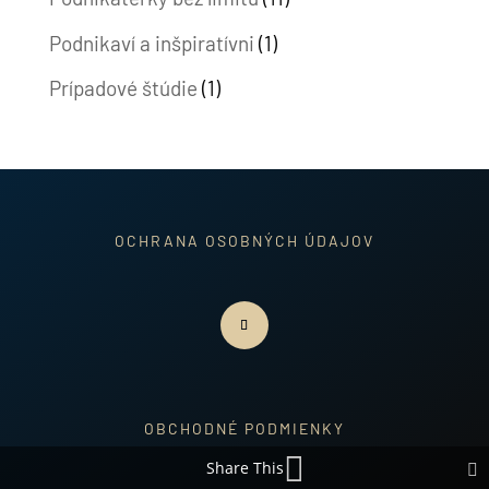
Podnikaví a inšpiratívni
(1)
Prípadové štúdie
(1)
OCHRANA OSOBNÝCH ÚDAJOV
OBCHODNÉ PODMIENKY
Share This