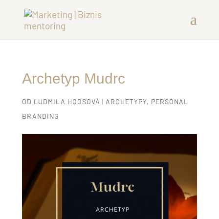
Archetyp Mudrc
OD
ĽUDMILA HOOSOVÁ
|
ARCHETYPY
,
PERSONAL
BRANDING