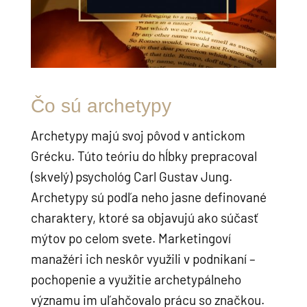
Čo sú archetypy
Archetypy majú svoj pôvod v antickom
Grécku. Túto teóriu do hĺbky prepracoval
(skvelý) psychológ Carl Gustav Jung.
Archetypy sú podľa neho jasne definované
charaktery, ktoré sa objavujú ako súčasť
mýtov po celom svete. Marketingoví
manažéri ich neskôr využili v podnikaní –
pochopenie a využitie archetypálneho
významu im uľahčovalo prácu so značkou.