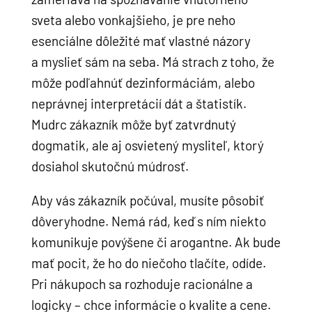
sveta alebo vonkajšieho, je pre neho
esenciálne dôležité mať vlastné názory
a myslieť sám na seba. Má strach z toho, že
môže podľahnúť dezinformáciám, alebo
neprávnej interpretácií dát a štatistík.
Mudrc zákazník môže byť zatvrdnutý
dogmatik, ale aj osvietený mysliteľ, ktorý
dosiahol skutočnú múdrosť.
Aby vás zákazník počúval, musíte pôsobiť
dôveryhodne. Nemá rád, keď s ním niekto
komunikuje povýšene či arogantne. Ak bude
mať pocit, že ho do niečoho tlačíte, odíde.
Pri nákupoch sa rozhoduje racionálne a
logicky – chce informácie o kvalite a cene.