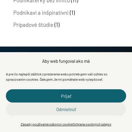
Podnikateľky bez limitu
(11)
Podnikaví a inšpiratívni
(1)
Prípadové štúdie
(1)
Aby web fungoval ako má
OCHRANA OSOBNÝCH ÚDAJOV
A pre čo najlepší zážitok z prezerania webu potrebujem váš súhlas so
spracovaním cookies. Ďakujem, že mi pomáhate web vylepšovať.
Prijať
Odmietnúť
OBCHODNÉ PODMIENKY
Zásady používania súborov cookie
Ochrana osobných údajov