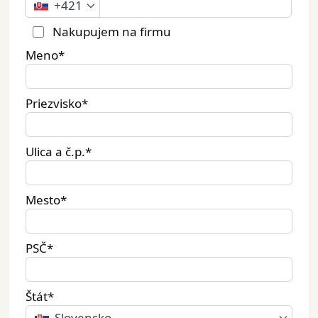
+421
Nakupujem na firmu
Meno*
Priezvisko*
Ulica a č.p.*
Mesto*
PSČ*
Štát*
Slovensko