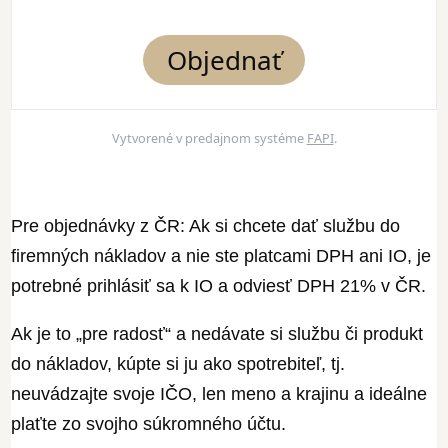
Objednať
Vytvorené v predajnom systéme
FAPI
.
Pre objednávky z ČR: Ak si chcete dať službu do
firemných nákladov a nie ste platcami DPH ani IO, je
potrebné prihlásiť sa k IO a odviesť DPH 21% v ČR.
Ak je to „pre radosť“ a nedávate si službu či produkt
do nákladov, kúpte si ju ako spotrebiteľ, tj.
neuvádzajte svoje IČO, len meno a krajinu a ideálne
plaťte zo svojho súkromného účtu.