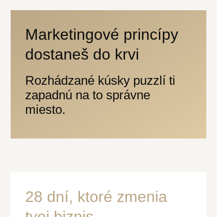
Marketingové princípy
dostaneš do krvi
Rozhádzané kúsky puzzlí ti
zapadnú na to správne
miesto.
28 dní, ktoré zmenia
tvoj biznis