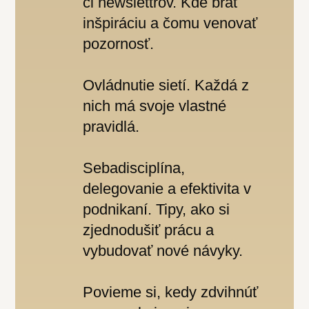
či newslettrov. Kde brať
inšpiráciu a čomu venovať
pozornosť.
Ovládnutie sietí. Každá z
nich má svoje vlastné
pravidlá.
Sebadisciplína,
delegovanie a efektivita v
podnikaní. Tipy, ako si
zjednodušiť prácu a
vybudovať nové návyky.
Povieme si, kedy zdvihnúť