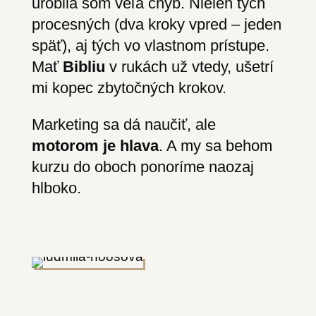
urobila som
veľa chýb
. Nielen tých
procesných (dva kroky vpred – jeden
späť), aj tých vo vlastnom prístupe.
Mať
Bibliu
v rukách už vtedy, ušetrí
mi kopec zbytočných krokov.
Marketing sa dá naučiť, ale
motorom je hlava
. A my sa behom
kurzu do oboch ponoríme naozaj
hlboko.