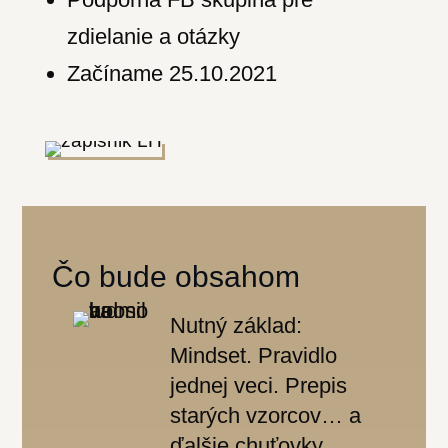
zdielanie a otázky
Začíname 25.10.2021
Čo bude obsahom
Nutný základ:
Mindset. Pravidlo
jednej veci. Prepis
starých vzorcov… a
ďalšie chuťovky.