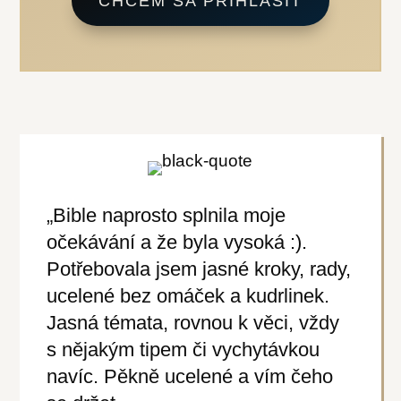
CHCEM SA PRIHLÁSIŤ
„Bible naprosto splnila moje
očekávání a že byla vysoká :).
Potřebovala jsem jasné kroky, rady,
ucelené bez omáček a kudrlinek.
Jasná témata, rovnou k věci, vždy
s nějakým tipem či vychytávkou
navíc. Pěkně ucelené a vím čeho