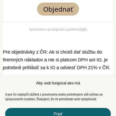
Objednať
Vytvorené v predajnom systéme
FAPI
.
Pre objednávky z ČR: Ak si chceš dať službu do
firemných nákladov a nie si platcom DPH ani IO, je
potrebné prihlásiť sa k IO a odviesť DPH 21% v ČR.
Ak je to „pre radosť“ a nedávaš si službu či produkt
Aby web fungoval ako má
do nákladov, kúp si ho ako spotrebiteľ, tj. neuvádzaj
A pre čo najlepší zážitok z prezerania webu potrebujem váš súhlas so
svoje IČO, len meno a krajinu a ideálne plať zo
spracovaním cookies. Ďakujem, že mi pomáhate web vylepšovať.
svojho súkromného účtu.
Prijať