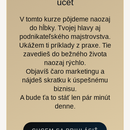
účet
V tomto kurze pôjdeme naozaj
do hĺbky. Tvojej hlavy aj
podnikateľského majstrovstva.
Ukážem ti príklady z praxe. Tie
zavedieš do bežného života
naozaj rýchlo.
Objavíš čaro marketingu a
nájdeš skratku k úspešnému
biznisu.
A bude ťa to stáť len pár minút
denne.