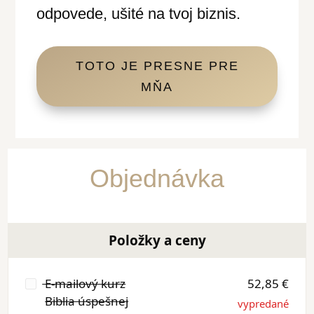
odpovede, ušité na tvoj biznis.
TOTO JE PRESNE PRE
MŇA
Objednávka
Položky a ceny
E-mailový kurz
52,85 €
Biblia úspešnej
vypredané